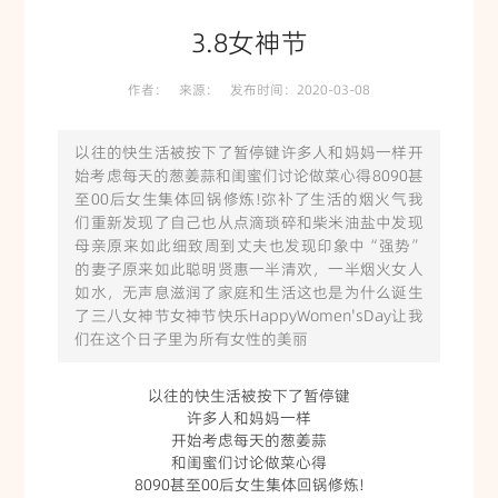
3.8女神节
新品上市
作者：
来源：
发布时间：
2020-03-08
胜田系列
以往的快生活被按下了暂停键许多人和妈妈一样开
锁鲜装系列
始考虑每天的葱姜蒜和闺蜜们讨论做菜心得8090甚
至00后女生集体回锅修炼!弥补了生活的烟火气我
们重新发现了自己也从点滴琐碎和柴米油盐中发现
烤肠系列
母亲原来如此细致周到丈夫也发现印象中“强势”
的妻子原来如此聪明贤惠一半清欢，一半烟火女人
关东煮系列
如水，无声息滋润了家庭和生活这也是为什么诞生
了三八女神节女神节快乐HappyWomen'sDay让我
胜田家系列
们在这个日子里为所有女性的美丽
更多系列
以往的快生活被按下了暂停键
许多人和妈妈一样
开始考虑每天的葱姜蒜
合作伙伴
和闺蜜们讨论做菜心得
8090甚至00后女生集体回锅修炼!