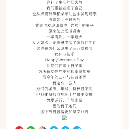
弥补了生活的烟火气
合作伙伴
我们重新发现了自己
也从点滴琐碎和柴米油盐中发现母亲
新闻资讯
原来如此细致周到
丈夫也发现印象中“强势”的妻子
原来如此聪明贤惠
公司新闻
一半清欢，一半烟火
女人如水，无声息滋润了家庭和生活
美食小百科
这也是为什么诞生了三八女神节
女神节快乐
Happy Women's Day
人才招聘
让我们在这个日子里
为所有女性的美丽和奉献加冕
而今年的三八与往昔不同
联系我们
有这么一波人
她们的城市、年龄、特长各不同
联系方式
但都化身各自战场上的最美女神
为爱逆行，向险出征
因为有了她们
在线留言
这个节日显得更加意义非凡