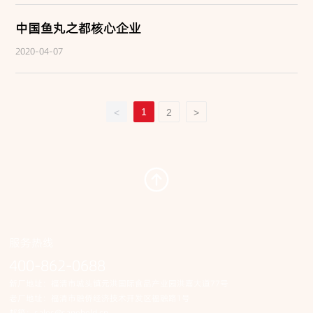
合作伙伴
中国鱼丸之都核心企业
新闻资讯
2020-04-07
公司新闻
1
<
2
>
美食小百科
人才招聘
联系我们
联系方式
服务热线
在线留言
400-862-0688
新厂地址：福清市城头镇元洪国际食品产业园洪嘉大道77号
老厂地址：福清市融侨经济技术开发区福融路1号
邮箱：
sales@saneheld.cn